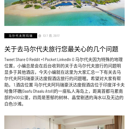
马尔代夫阿玛瑞
13 7 月, 2017
关于去马尔代夫旅行您最关心的几个问题
Tweet Share 0 Reddit +1 Pocket LinkedIn 0 马尔代夫因为特殊的地理
位置，小编总是会在后台收到的关于去马尔代夫旅行的问题明
显多于其他酒店，今天小编就在这里为大家汇总一下有关去马
尔代夫阿玛瑞豪沃达度假酒店旅行的问题喔。希望对大家有帮
助。 1.酒店位置 马尔代夫阿玛瑞豪沃达度假酒店位于印度洋卡夫
哈鲁环礁(Gaafu Dhaalu Atoll)的一座私人海岛上，距离首都马累南
部约400公里，四周是葱郁的树林、晶莹剔透的海水以及无边的
白色沙滩。