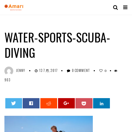
WATER-SPORTS-SCUBA-
DIVING
JENNY
13 7 月, 2017
0 COMMENT
0
903
0