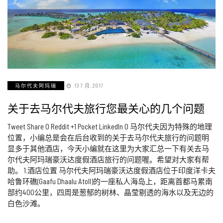
马尔代夫阿玛瑞
13 7 月, 2017
关于去马尔代夫旅行您最关心的几个问题
Tweet Share 0 Reddit +1 Pocket LinkedIn 0 马尔代夫因为特殊的地理
位置，小编总是会在后台收到的关于去马尔代夫旅行的问题明
显多于其他酒店，今天小编就在这里为大家汇总一下有关去马
尔代夫阿玛瑞豪沃达度假酒店旅行的问题喔。希望对大家有帮
助。 1.酒店位置 马尔代夫阿玛瑞豪沃达度假酒店位于印度洋卡夫
哈鲁环礁(Gaafu Dhaalu Atoll)的一座私人海岛上，距离首都马累南
部约400公里，四周是葱郁的树林、晶莹剔透的海水以及无边的
白色沙滩。