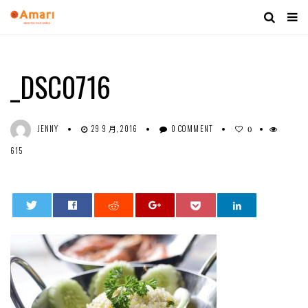
_DSC0716
JENNY
29 9 月, 2016
0 COMMENT
0
615
0