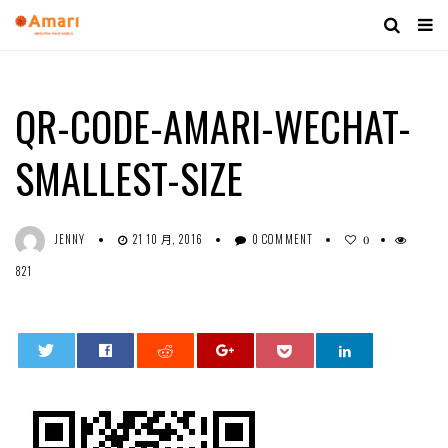
QR-CODE-AMARI-WECHAT-
SMALLEST-SIZE
JENNY
21 10 月, 2016
0 COMMENT
0
821
0