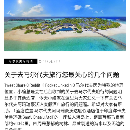
马尔代夫阿玛瑞
13 7 月, 2017
关于去马尔代夫旅行您最关心的几个问题
Tweet Share 0 Reddit +1 Pocket LinkedIn 0 马尔代夫因为特殊的地理
位置，小编总是会在后台收到的关于去马尔代夫旅行的问题明
显多于其他酒店，今天小编就在这里为大家汇总一下有关去马
尔代夫阿玛瑞豪沃达度假酒店旅行的问题喔。希望对大家有帮
助。 1.酒店位置 马尔代夫阿玛瑞豪沃达度假酒店位于印度洋卡夫
哈鲁环礁(Gaafu Dhaalu Atoll)的一座私人海岛上，距离首都马累南
部约400公里，四周是葱郁的树林、晶莹剔透的海水以及无边的
白色沙滩。