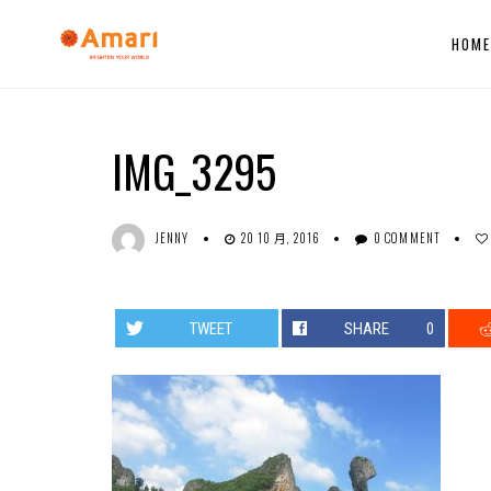
HOM
IMG_3295
JENNY
20 10 月, 2016
0 COMMENT
TWEET
SHARE
0