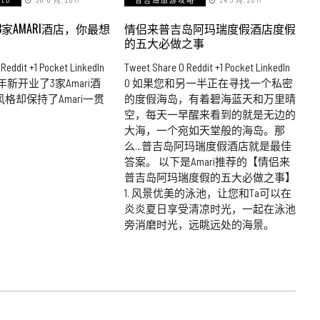
家AMARI酒店，你最想
情侣来普吉岛阿玛瑞度假酒店度假
的五大必做之事
Reddit +1 Pocket LinkedIn
Tweet Share 0 Reddit +1 Pocket LinkedIn
半年新开业了3家Amari酒
0 如果您和另一半正在寻找一个私密
格却保持了Amari一贯
的度假海岛，有着碧海蓝天和万里晴
空，每天一早醒来看到的就是无边的
大海，一个宛如天堂般的海岛。那
么…普吉岛阿玛瑞度假酒店就是最佳
答案。 以下是Amari推荐的【情侣来
普吉岛阿玛瑞度假的五大必做之事】
1. 风景优美的泳池，让您和Ta可以在
炎炎夏日享受清凉时光，一起在泳池
旁消磨时光，远眺远处的海景。