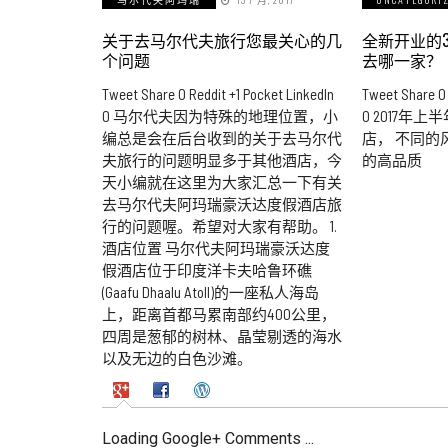
关于去马尔代夫旅行您最关心的几
全新开业的3
个问题
去哪一家？
Tweet Share 0 Reddit +1 Pocket LinkedIn
Tweet Share 0 
0 马尔代夫因为特殊的地理位置，小
0 2017年上
编总是会在后台收到的关于去马尔代
店， 不同的风
夫旅行的问题明显多于其他酒店，今
的高品质
天小编就在这里为大家汇总一下有关
去马尔代夫阿玛瑞豪沃达度假酒店旅
行的问题喔。希望对大家有帮助。 1.
酒店位置 马尔代夫阿玛瑞豪沃达度
假酒店位于印度洋卡夫哈鲁环礁
(Gaafu Dhaalu Atoll)的一座私人海岛
上，距离首都马累南部约400公里，
四周是葱郁的树林、晶莹剔透的海水
以及无边的白色沙滩。
Loading Google+ Comments ...