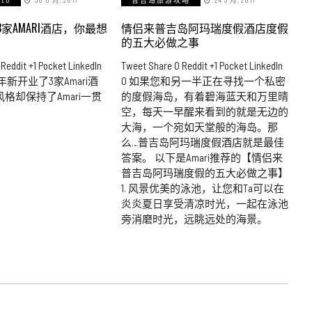
家AMARI酒店，你最想
情侣来普吉岛阿玛瑞度假酒店度假
的五大必做之事
Reddit +1 Pocket LinkedIn
Tweet Share 0 Reddit +1 Pocket LinkedIn
半年新开业了3家Amari酒
0 如果您和另一半正在寻找一个私密
格却保持了Amari一贯
的度假海岛，有着碧海蓝天和万里晴
空，每天一早醒来看到的就是无边的
大海，一个宛如天堂般的海岛。那
么…普吉岛阿玛瑞度假酒店就是最佳
答案。 以下是Amari推荐的【情侣来
普吉岛阿玛瑞度假的五大必做之事】
1. 风景优美的泳池，让您和Ta可以在
炎炎夏日享受清凉时光，一起在泳池
旁消磨时光，远眺远处的海景。