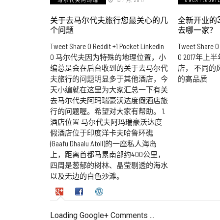
关于去马尔代夫旅行您最关心的几
全新开业的3
个问题
去哪一家？
Tweet Share 0 Reddit +1 Pocket LinkedIn
Tweet Share 0 
0 马尔代夫因为特殊的地理位置，小
0 2017年上
编总是会在后台收到的关于去马尔代
店， 不同的风
夫旅行的问题明显多于其他酒店，今
的高品质
天小编就在这里为大家汇总一下有关
去马尔代夫阿玛瑞豪沃达度假酒店旅
行的问题喔。希望对大家有帮助。 1.
酒店位置 马尔代夫阿玛瑞豪沃达度
假酒店位于印度洋卡夫哈鲁环礁
(Gaafu Dhaalu Atoll)的一座私人海岛
上，距离首都马累南部约400公里，
四周是葱郁的树林、晶莹剔透的海水
以及无边的白色沙滩。
Loading Google+ Comments ...