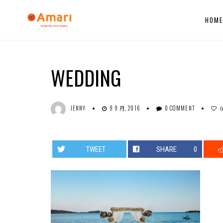
HOM
WEDDING
JENNY
9 9 月, 2016
0 COMMENT
TWEET
SHARE
0