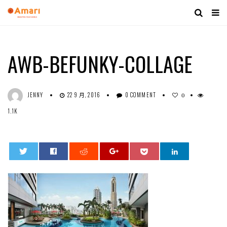
AWB-BEFUNKY-COLLAGE
JENNY
22 9 月, 2016
0 COMMENT
0
1.1K
0