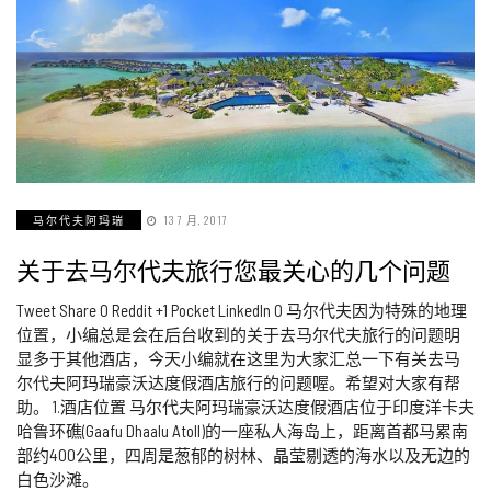
马尔代夫阿玛瑞
13 7 月, 2017
关于去马尔代夫旅行您最关心的几个问题
Tweet Share 0 Reddit +1 Pocket LinkedIn 0 马尔代夫因为特殊的地理
位置，小编总是会在后台收到的关于去马尔代夫旅行的问题明
显多于其他酒店，今天小编就在这里为大家汇总一下有关去马
尔代夫阿玛瑞豪沃达度假酒店旅行的问题喔。希望对大家有帮
助。 1.酒店位置 马尔代夫阿玛瑞豪沃达度假酒店位于印度洋卡夫
哈鲁环礁(Gaafu Dhaalu Atoll)的一座私人海岛上，距离首都马累南
部约400公里，四周是葱郁的树林、晶莹剔透的海水以及无边的
白色沙滩。