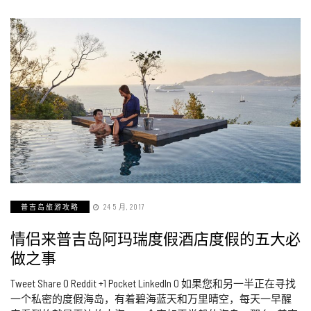
普吉岛旅游攻略
24 5 月, 2017
情侣来普吉岛阿玛瑞度假酒店度假的五大必
做之事
Tweet Share 0 Reddit +1 Pocket LinkedIn 0 如果您和另一半正在寻找
一个私密的度假海岛，有着碧海蓝天和万里晴空，每天一早醒