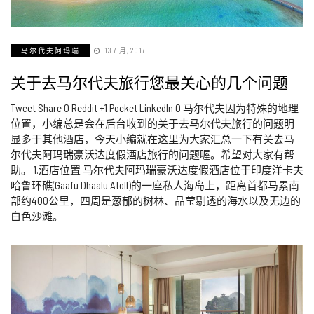
马尔代夫阿玛瑞
13 7 月, 2017
关于去马尔代夫旅行您最关心的几个问题
Tweet Share 0 Reddit +1 Pocket LinkedIn 0 马尔代夫因为特殊的地理
位置，小编总是会在后台收到的关于去马尔代夫旅行的问题明
显多于其他酒店，今天小编就在这里为大家汇总一下有关去马
尔代夫阿玛瑞豪沃达度假酒店旅行的问题喔。希望对大家有帮
助。 1.酒店位置 马尔代夫阿玛瑞豪沃达度假酒店位于印度洋卡夫
哈鲁环礁(Gaafu Dhaalu Atoll)的一座私人海岛上，距离首都马累南
部约400公里，四周是葱郁的树林、晶莹剔透的海水以及无边的
白色沙滩。