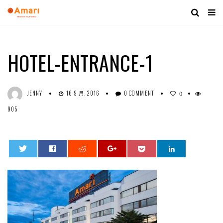
HOTEL-ENTRANCE-1
JENNY
16 9 月, 2016
0 COMMENT
0
905
0