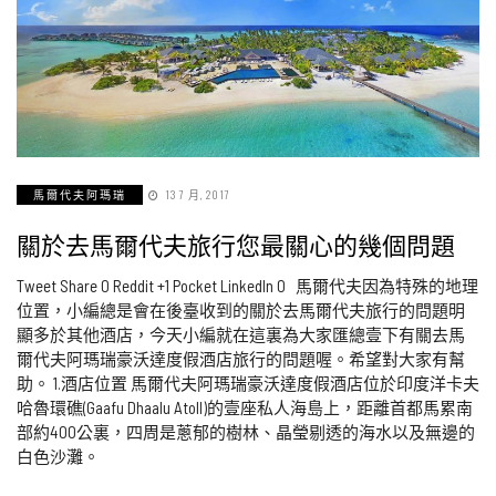
馬爾代夫阿瑪瑞
13 7 月, 2017
關於去馬爾代夫旅行您最關心的幾個問題
Tweet Share 0 Reddit +1 Pocket LinkedIn 0 馬爾代夫因為特殊的地理
位置，小編總是會在後臺收到的關於去馬爾代夫旅行的問題明
顯多於其他酒店，今天小編就在這裏為大家匯總壹下有關去馬
爾代夫阿瑪瑞豪沃達度假酒店旅行的問題喔。希望對大家有幫
助。 1.酒店位置 馬爾代夫阿瑪瑞豪沃達度假酒店位於印度洋卡夫
哈魯環礁(Gaafu Dhaalu Atoll)的壹座私人海島上，距離首都馬累南
部約400公裏，四周是蔥郁的樹林、晶瑩剔透的海水以及無邊的
白色沙灘。