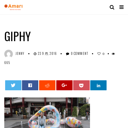
GIPHY
JENNY
23 9 月, 2016
0 COMMENT
0
665
0