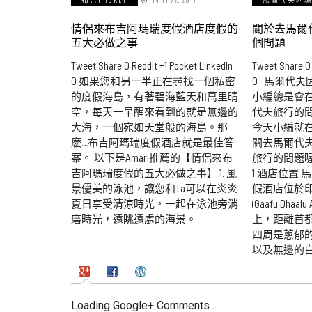
情侶來布吉阿瑪瑞度假酒店度假的
關於去馬爾
五大必做之事
個問題
Tweet Share 0 Reddit +1 Pocket LinkedIn
Tweet Share 0 
0 如果您和另一半正在尋找一個私密
0 馬爾代夫
的度假海島，有著碧海藍天和萬里晴
小編總是會
空，每天一早醒來看到的就是無邊的
代夫旅行的
大海，一個宛如天堂般的海島。那
今天小編就
麽…布吉阿瑪瑞度假酒店就是最佳答
關去馬爾代
案。 以下是Amari推薦的【情侶來布
旅行的問題
吉阿瑪瑞度假的五大必做之事】 1. 風
1.酒店位置
景優美的泳池，讓您和Ta可以在炎炎
假酒店位於
夏日享受清涼時光，一起在泳池旁消
(Gaafu Dha
磨時光，遠眺遠處的海景。
上，距離首都
四周是蔥郁
以及無邊的
Loading Google+ Comments ...