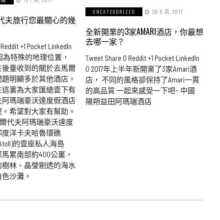
UNCATEGORIZED
30 6 月, 2017
代夫旅行您最關心的幾
全新開業的3家AMARI酒店，你最想
去哪一家？
Reddit +1 Pocket LinkedIn
因為特殊的地理位置，
Tweet Share 0 Reddit +1 Pocket LinkedIn
在後臺收到的關於去馬爾
0 2017年上半年新開業了3家Amari酒
問題明顯多於其他酒店，
店， 不同的風格卻保持了Amari一貫
在這裏為大家匯總壹下有
的高品質 一起來感受一下吧~ 中國
夫阿瑪瑞豪沃達度假酒店
陽朔益田阿瑪瑞酒店
喔。希望對大家有幫助。
 馬爾代夫阿瑪瑞豪沃達度
印度洋卡夫哈魯環礁
alu Atoll)的壹座私人海島
馬累南部約400公裏，
的樹林、晶瑩剔透的海水
白色沙灘。