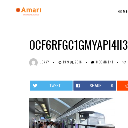
HOM
OCF6RFGC1GMYAPI4II3
JENNY
19 9 月, 2016
0 COMMENT
TWEET
SHARE
0