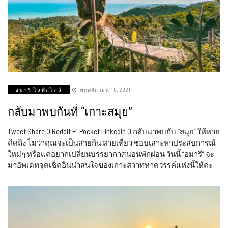
อมารี ไลฟ์สไตล์
พฤศจิกายน 10, 2021
กลับมาพบกันที่ “เกาะสมุย”
Tweet Share 0 Reddit +1 Pocket LinkedIn 0 กลับมาพบกับ “สมุย” ให้หาย
คิดถึง ไม่ว่าคุณจะเป็นสายกิน สายเที่ยว ชอบเสาะหาประสบการณ์
ใหม่ๆ หรือแค่อยากเปลี่ยนบรรยากาศนอนพักผ่อน วันนี้ “อมารี” จะ
มาอัพเดทจุดเช็คอินน่าสนใจของเกาะสวาทหาดวรรค์แห่งนี้ให้ค่ะ