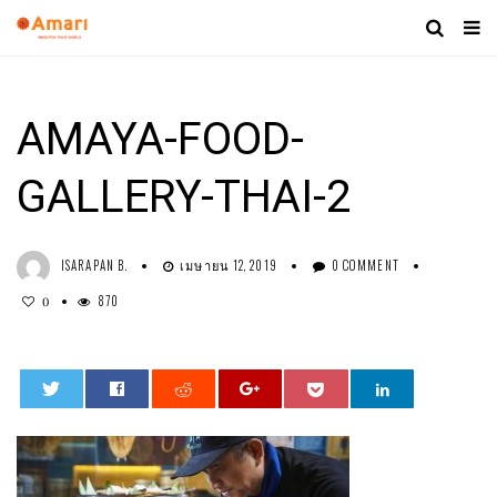
AMAYA-FOOD-
GALLERY-THAI-2
ISARAPAN B.
เมษายน 12, 2019
0 COMMENT
870
0
0