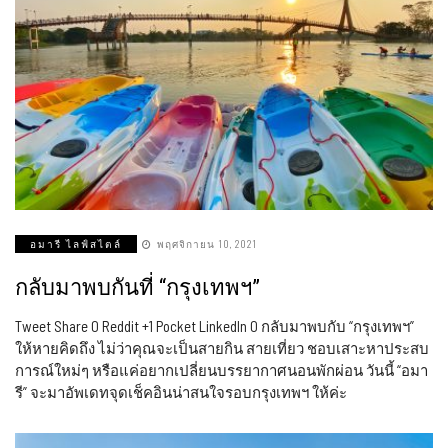
อมารี ไลฟ์สไตล์
พฤศจิกายน 10, 2021
กลับมาพบกันที่ “กรุงเทพฯ”
Tweet Share 0 Reddit +1 Pocket LinkedIn 0 กลับมาพบกับ “กรุงเทพฯ”
ให้หายคิดถึง ไม่ว่าคุณจะเป็นสายกิน สายเที่ยว ชอบเสาะหาประสบ
การณ์ใหม่ๆ หรือแค่อยากเปลี่ยนบรรยากาศนอนพักผ่อน วันนี้ “อมา
รี” จะมาอัพเดทจุดเช็คอินน่าสนใจรอบกรุงเทพฯ ให้ค่ะ