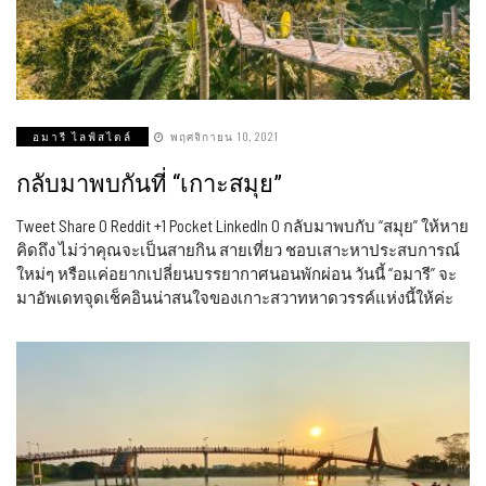
อมารี ไลฟ์สไตล์
พฤศจิกายน 10, 2021
กลับมาพบกันที่ “เกาะสมุย”
Tweet Share 0 Reddit +1 Pocket LinkedIn 0 กลับมาพบกับ “สมุย” ให้หาย
คิดถึง ไม่ว่าคุณจะเป็นสายกิน สายเที่ยว ชอบเสาะหาประสบการณ์
ใหม่ๆ หรือแค่อยากเปลี่ยนบรรยากาศนอนพักผ่อน วันนี้ “อมารี” จะ
มาอัพเดทจุดเช็คอินน่าสนใจของเกาะสวาทหาดวรรค์แห่งนี้ให้ค่ะ