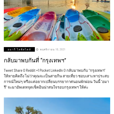
อมารี ไลฟ์สไตล์
พฤศจิกายน 10, 2021
กลับมาพบกันที่ “กรุงเทพฯ”
Tweet Share 0 Reddit +1 Pocket LinkedIn 0 กลับมาพบกับ “กรุงเทพฯ”
ให้หายคิดถึง ไม่ว่าคุณจะเป็นสายกิน สายเที่ยว ชอบเสาะหาประสบ
การณ์ใหม่ๆ หรือแค่อยากเปลี่ยนบรรยากาศนอนพักผ่อน วันนี้ “อมา
รี” จะมาอัพเดทจุดเช็คอินน่าสนใจรอบกรุงเทพฯ ให้ค่ะ