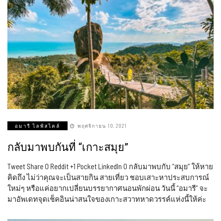
อมารี ไลฟ์สไตล์
พฤศจิกายน 10, 2021
กลับมาพบกันที่ “เกาะสมุย”
Tweet Share 0 Reddit +1 Pocket LinkedIn 0 กลับมาพบกับ “สมุย” ให้หาย
คิดถึง ไม่ว่าคุณจะเป็นสายกิน สายเที่ยว ชอบเสาะหาประสบการณ์
ใหม่ๆ หรือแค่อยากเปลี่ยนบรรยากาศนอนพักผ่อน วันนี้ “อมารี” จะ
มาอัพเดทจุดเช็คอินน่าสนใจของเกาะสวาทหาดวรรค์แห่งนี้ให้ค่ะ