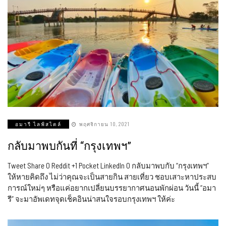
อมารี ไลฟ์สไตล์
พฤศจิกายน 10, 2021
กลับมาพบกันที่ “กรุงเทพฯ”
Tweet Share 0 Reddit +1 Pocket LinkedIn 0 กลับมาพบกับ “กรุงเทพฯ”
ให้หายคิดถึง ไม่ว่าคุณจะเป็นสายกิน สายเที่ยว ชอบเสาะหาประสบ
การณ์ใหม่ๆ หรือแค่อยากเปลี่ยนบรรยากาศนอนพักผ่อน วันนี้ “อมา
รี” จะมาอัพเดทจุดเช็คอินน่าสนใจรอบกรุงเทพฯ ให้ค่ะ