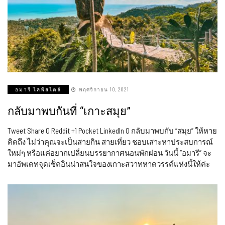
อมารี ไลฟ์สไตล์
พฤศจิกายน 10, 2021
กลับมาพบกันที่ “เกาะสมุย”
Tweet Share 0 Reddit +1 Pocket LinkedIn 0 กลับมาพบกับ “สมุย” ให้หาย
คิดถึง ไม่ว่าคุณจะเป็นสายกิน สายเที่ยว ชอบเสาะหาประสบการณ์
ใหม่ๆ หรือแค่อยากเปลี่ยนบรรยากาศนอนพักผ่อน วันนี้ “อมารี” จะ
มาอัพเดทจุดเช็คอินน่าสนใจของเกาะสวาทหาดวรรค์แห่งนี้ให้ค่ะ