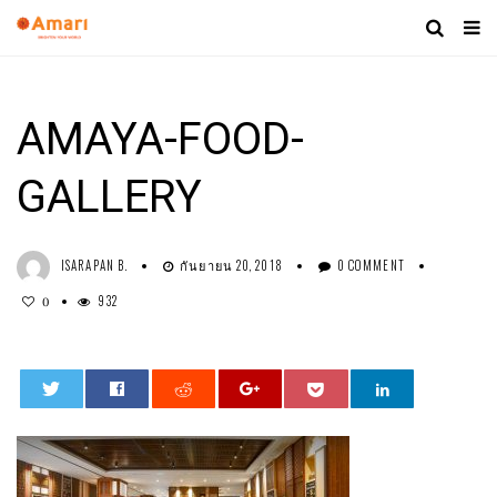
AMAYA-FOOD-
GALLERY
ISARAPAN B.
กันยายน 20, 2018
0 COMMENT
932
0
0