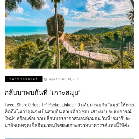
อมารี ไลฟ์สไตล์
พฤศจิกายน 10, 2021
กลับมาพบกันที่ “เกาะสมุย”
Tweet Share 0 Reddit +1 Pocket LinkedIn 0 กลับมาพบกับ “สมุย” ให้หาย
คิดถึง ไม่ว่าคุณจะเป็นสายกิน สายเที่ยว ชอบเสาะหาประสบการณ์
ใหม่ๆ หรือแค่อยากเปลี่ยนบรรยากาศนอนพักผ่อน วันนี้ “อมารี” จะ
มาอัพเดทจุดเช็คอินน่าสนใจของเกาะสวาทหาดวรรค์แห่งนี้ให้ค่ะ