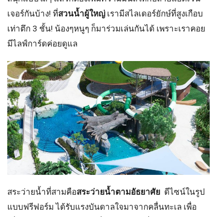
เจอร์กันบ้าง! ที่
สวนน้ำผู้ใหญ่
เรามีสไลเดอร์ยักษ์ที่สูงเกือบ
เท่าตึก 3 ชั้น! น้องๆหนูๆ ก็มาร่วมเล่นกันได้ เพราะเราคอย
มี
ไลฟ์การ์ดค่อยดูแล
สระว่ายน้ำที่สามคือ
สระว่ายน้ำตามอัธยาศัย
ดีไซน์ในรูป
แบบฟรีฟอร์ม ได้รับแรงบันดาลใจมาจากคลื่นทะเล เพื่อ