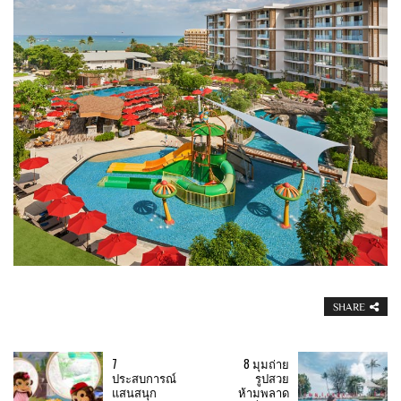
SHARE
7
8 มุมถ่าย
ประสบการณ์
รูปสวย
แสนสนุก
ห้ามพลาด