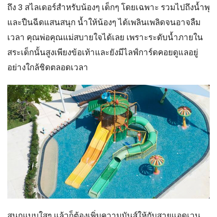
ถึง 3 สไลเดอร์สำหรับน้องๆ เด็กๆ โดยเฉพาะ รวมไปถึงน้ำพุ
และปืนฉีดแสนสนุก น้ำให้น้องๆ ได้เพลินเพลิดจนอาจลืม
เวลา คุณพ่อคุณแม่สบายใจได้เลย เพราะระดับน้ำภายใน
สระเด็กนั้นสูงเพียงข้อเท้าและยังมี
ไลฟ์การ์ดคอยดูแลอยู่
อย่างใกล้ชิดตลอดเวลา
สนุกแบบใสๆ แล้วก็ต้องเพิ่มความมันส์ให้กับสายแอดเวน